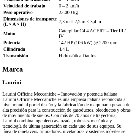
Velocidad de trabajo
0 – 2 km/h
Peso operativo
23.000 kg
Dimensiones de transporte
7,3 m × 2,5 m × 3,4 m
(L × A × H)
Caterpillar C4.4 ACERT – Tier III /
Motor
IV
Potencia
142 HP (106 kW) @ 2200 rpm
Cilindrada
4,4 L
Transmisión
Hidrostática Danfos
Marca
Laurini
Laurini Officine Meccaniche – Innovación y potencia italiana
Laurini Officine Meccaniche es una empresa italiana reconocida a
nivel mundial por el diseño y la fabricación de maquinaria pesada de
alta precisión para la construcción de gasoductos, oleoductos y obras
de movimiento de suelos. Con más de 70 años de trayectoria,
Laurini combina ingeniería avanzada, robustez mecánica y
tecnología de última generación en cada uno de sus equipos. Su
línea de pipelayers, trituradoras, niveladoras y sistemas móviles se