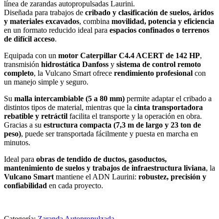
línea de zarandas autopropulsadas Laurini.
Diseñada para trabajos de
cribado y clasificación de suelos, áridos
y materiales excavados
, combina
movilidad, potencia y eficiencia
en un formato reducido ideal para
espacios confinados o terrenos
de difícil acceso
.
Equipada con un
motor Caterpillar C4.4 ACERT de 142 HP
,
transmisión
hidrostática Danfoss
y
sistema de control remoto
completo
, la Vulcano Smart ofrece
rendimiento profesional
con
un manejo simple y seguro.
Su
malla intercambiable (5 a 80 mm)
permite adaptar el cribado a
distintos tipos de material, mientras que la
cinta transportadora
rebatible y retráctil
facilita el transporte y la operación en obra.
Gracias a su
estructura compacta (7,3 m de largo y 23 ton de
peso)
, puede ser transportada fácilmente y puesta en marcha en
minutos.
Ideal para
obras de tendido de ductos, gasoductos,
mantenimiento de suelos y trabajos de infraestructura liviana
, la
Vulcano Smart
mantiene el ADN Laurini:
robustez, precisión y
confiabilidad
en cada proyecto.
Categoría:
Zaranda Autopropulzada