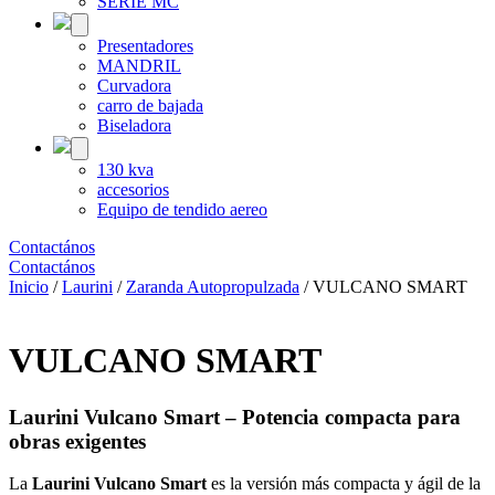
SERIE MC
Presentadores
MANDRIL
Curvadora
carro de bajada
Biseladora
130 kva
accesorios
Equipo de tendido aereo
Contactános
Contactános
Inicio
/
Laurini
/
Zaranda Autopropulzada
/ VULCANO SMART
VULCANO SMART
Laurini Vulcano Smart – Potencia compacta para
obras exigentes
La
Laurini Vulcano Smart
es la versión más compacta y ágil de la